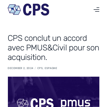
Qui nous sommes
CPS conclut un accord
Nos activités
avec PMUS&Civil pour son
Projets
acquisition.
Nouvelles
DECEMBER 2, 2024
CPS
,
ESPAGNE
Travailler chez CPS
Contact
Français