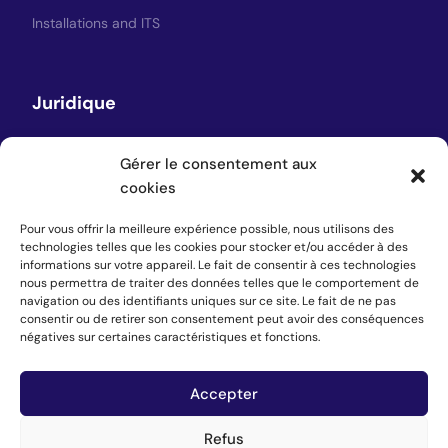
Installations and ITS
Juridique
Avis juridique
Gérer le consentement aux
Politique de confidentialité
cookies
Politique en matière de cookies
Pour vous offrir la meilleure expérience possible, nous utilisons des
technologies telles que les cookies pour stocker et/ou accéder à des
informations sur votre appareil. Le fait de consentir à ces technologies
nous permettra de traiter des données telles que le comportement de
Suivez-nous
navigation ou des identifiants uniques sur ce site. Le fait de ne pas
consentir ou de retirer son consentement peut avoir des conséquences
négatives sur certaines caractéristiques et fonctions.
LinkedIn
Facebook
Accepter
Lettre d'information
Refus