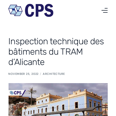
Qui nous sommes
Inspection technique des
Nos activités
bâtiments du TRAM
Projets
d’Alicante
Nouvelles
NOVEMBER 25, 2022
ARCHITECTURE
Travailler chez CPS
Contact
Français