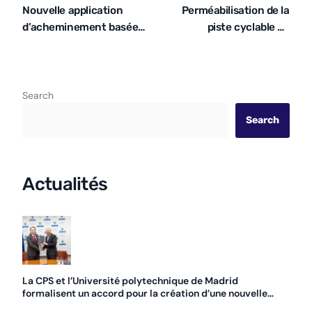
Nouvelle application
Perméabilisation de la
d’acheminement basée
piste cyclable de
sur les systèmes
l’autoroute CV-30.
d’information
géographique pour les
entités et les
Search
administrations
Search
(REASIG-NA)
Actualités
La CPS et l’Université polytechnique de Madrid
formalisent un accord pour la création d’une nouvelle
chaire