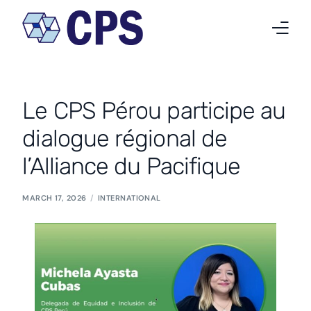
Qui nous sommes
Le CPS Pérou participe au
Nos activités
dialogue régional de
Projets
l’Alliance du Pacifique
Nouvelles
MARCH 17, 2026
INTERNATIONAL
Travailler chez CPS
Contact
Français