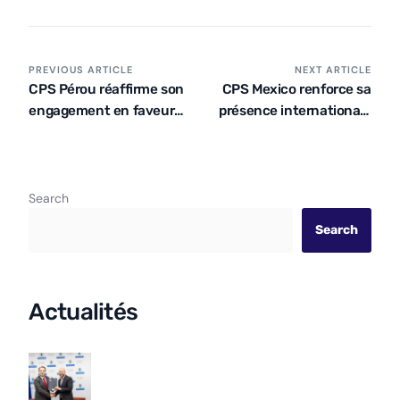
PREVIOUS ARTICLE
NEXT ARTICLE
CPS Pérou réaffirme son
CPS Mexico renforce sa
engagement en faveur
présence internationale
de l’égalité à l’occasion
en recrutant de jeunes
de la Journée
talents
internationale de la
femme
Search
Search
Actualités