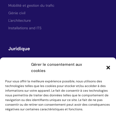
Mobilité et gestion du trafic
Génie civil
L'architecture
Installations and ITS
Juridique
Avis juridique
Gérer le consentement aux
Politique de confidentialité
cookies
Politique en matière de cookies
Pour vous offrir la meilleure expérience possible, nous utilisons des
technologies telles que les cookies pour stocker et/ou accéder à des
informations sur votre appareil. Le fait de consentir à ces technologies
nous permettra de traiter des données telles que le comportement de
Suivez-nous
navigation ou des identifiants uniques sur ce site. Le fait de ne pas
consentir ou de retirer son consentement peut avoir des conséquences
négatives sur certaines caractéristiques et fonctions.
LinkedIn