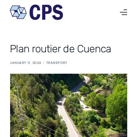
Qui nous sommes
Plan routier de Cuenca
Nos activités
JANUARY 11, 2024
TRANSPORT
Projets
Nouvelles
Travailler chez CPS
Contact
Français