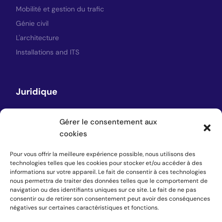
Mobilité et gestion du trafic
Génie civil
L'architecture
Installations and ITS
Juridique
Avis juridique
Gérer le consentement aux
Politique de confidentialité
cookies
Politique en matière de cookies
Pour vous offrir la meilleure expérience possible, nous utilisons des
technologies telles que les cookies pour stocker et/ou accéder à des
informations sur votre appareil. Le fait de consentir à ces technologies
nous permettra de traiter des données telles que le comportement de
Suivez-nous
navigation ou des identifiants uniques sur ce site. Le fait de ne pas
consentir ou de retirer son consentement peut avoir des conséquences
négatives sur certaines caractéristiques et fonctions.
LinkedIn