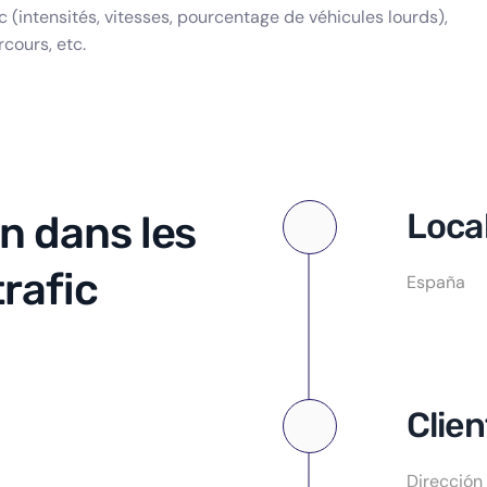
ic (intensités, vitesses, pourcentage de véhicules lourds),
cours, etc.
Loca
n dans les
rafic
España
Clien
Dirección