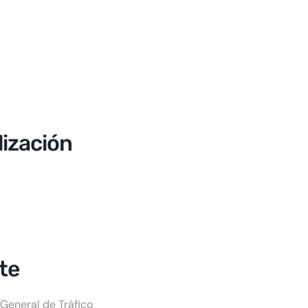
lización
te
 General de Tráfico