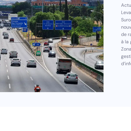
Actu
Leva
Suro
nouv
de r
à la
Zona
gest
d’in