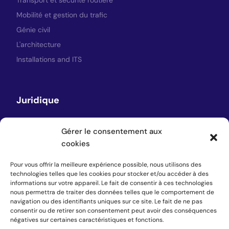
Transport et sécurité routière
Mobilité et gestion du trafic
Génie civil
L'architecture
Installations and ITS
Juridique
Avis juridique
Gérer le consentement aux
Politique de confidentialité
cookies
Politique en matière de cookies
Pour vous offrir la meilleure expérience possible, nous utilisons des
technologies telles que les cookies pour stocker et/ou accéder à des
informations sur votre appareil. Le fait de consentir à ces technologies
nous permettra de traiter des données telles que le comportement de
Suivez-nous
navigation ou des identifiants uniques sur ce site. Le fait de ne pas
consentir ou de retirer son consentement peut avoir des conséquences
négatives sur certaines caractéristiques et fonctions.
LinkedIn