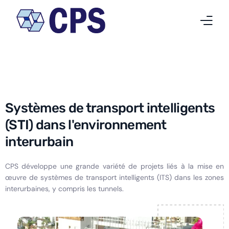
Qui nous sommes
Nos activités
Systèmes de transport intelligents
Projets
(STI) dans l'environnement
Nouvelles
interurbain
Travailler chez CPS
CPS développe une grande variété de projets liés à la mise en
œuvre de systèmes de transport intelligents (ITS) dans les zones
Contact
interurbaines, y compris les tunnels.
Français