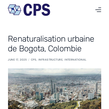
Qui nous sommes
Renaturalisation urbaine
Nos activités
de Bogota, Colombie
Projets
JUNE 17, 2025
CPS
,
INFRASTRUCTURE
,
INTERNATIONAL
Nouvelles
Travailler chez CPS
Contact
Français