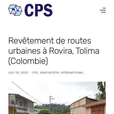
Qui nous sommes
Revêtement de routes
Nos activités
urbaines à Rovira, Tolima
Projets
(Colombie)
Nouvelles
JULY 18, 2025
CPS
,
INNOVATION
,
INTERNATIONAL
Travailler chez CPS
Contact
Français