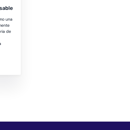
sable
omo una
mente
ria de
a