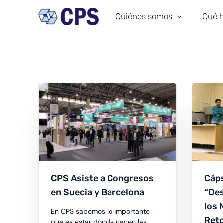
Quiénes somos
Qué 
Nuestro equipo
Trans
Nuestra historia
Movil
Cultura CPS
Ingeni
Nuestro compromiso
Arqui
Certificaciones
Insta
Donde estamos
CPS Asiste a Congresos
Cáps
en Suecia y Barcelona
“Des
los 
En CPS sabemos lo importante
Ret
que es estar donde nacen las