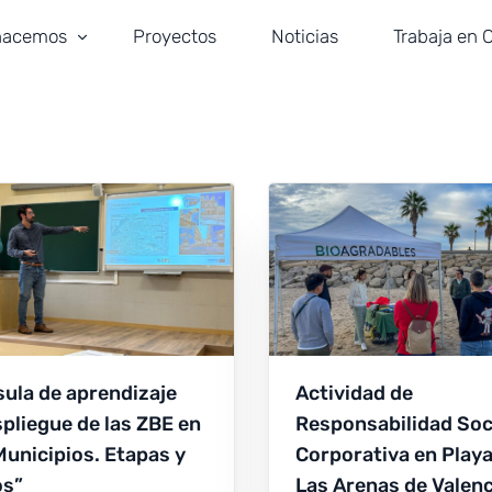
hacemos
Proyectos
Noticias
Trabaja en 
portes y Seguridad Vial
idad y Gestión del Tráfico
ería Civil
tectura
laciones e ITS
ula de aprendizaje
Actividad de
pliegue de las ZBE en
Responsabilidad Soc
Municipios. Etapas y
Corporativa en Playa
os”
Las Arenas de Valenc