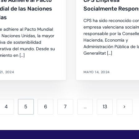
se Adhiere al Pacto
CPS Empresa
ial de las Naciones
Socialmente Respon
das
CPS ha sido reconocido c
empresa valenciana social
e adhiere al Pacto Mundial
responsable por la Conselle
s Naciones Unidas, la mayor
Hacienda, Economía y
tiva de sostenibilidad
Administración Pública de l
rativa del mundo. Desde su
Generalitat […]
miento en […]
21, 2024
MAYO 14, 2024
4
5
6
7
…
13