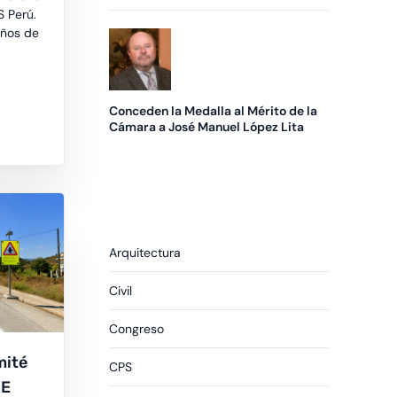
Premio Pyme del Año
 Perú.
años de
Conceden la Medalla al Mérito de la
Cámara a José Manuel López Lita
Arquitectura
Civil
Congreso
mité
CPS
NE