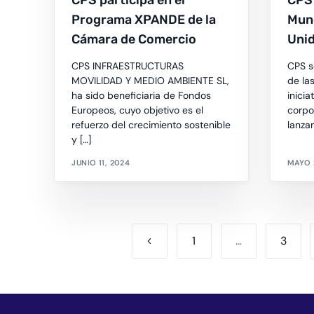
CPS participa en el
CPS 
Programa XPANDE de la
Mund
Cámara de Comercio
Uni
CPS INFRAESTRUCTURAS
CPS s
MOVILIDAD Y MEDIO AMBIENTE SL,
de la
ha sido beneficiaria de Fondos
inicia
Europeos, cuyo objetivo es el
corpo
refuerzo del crecimiento sostenible
lanza
y […]
JUNIO 11, 2024
MAYO 
1
…
3