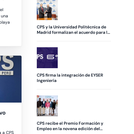
el
 una
 playa
CPS y la Universidad Politécnica de
Madrid formalizan el acuerdo para la
creación de una nueva Cátedra
CPS firma la integración de EYSER
Ingeniería
evo
ú
CPS recibe el Premio Formación y
Empleo en la novena edición del
a a CPS