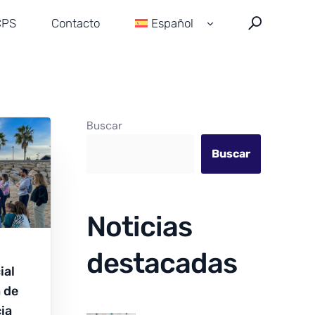
CPS
Contacto
Español
English
Français
Buscar
Buscar
Noticias
destacadas
ial
 de
ia