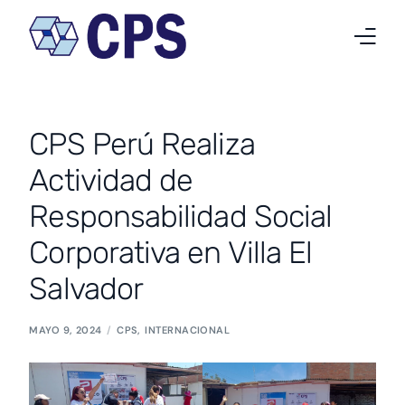
Quiénes somos
CPS Perú Realiza
Qué hacemos
Actividad de
Proyectos
Responsabilidad Social
Noticias
Corporativa en Villa El
Salvador
Trabaja en CPS
Contacto
MAYO 9, 2024
CPS
,
INTERNACIONAL
Español