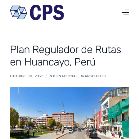
Quiénes somos
Plan Regulador de Rutas
Qué hacemos
en Huancayo, Perú
Proyectos
OCTUBRE 30, 2025
INTERNACIONAL
,
TRANSPORTES
Noticias
Trabaja en CPS
Contacto
Español