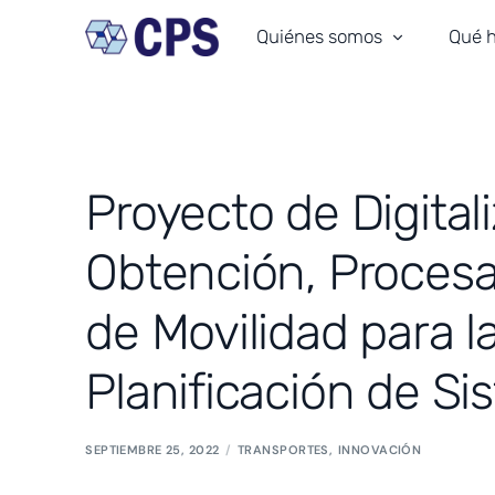
Quiénes somos
Qué 
Nuestro equipo
Trans
Nuestra historia
Movil
Proyecto de Digital
Cultura CPS
Ingeni
Nuestro compromiso
Arqui
Obtención, Procesa
Certificaciones
Insta
de Movilidad para l
Donde estamos
Planificación de S
SEPTIEMBRE 25, 2022
TRANSPORTES
,
INNOVACIÓN