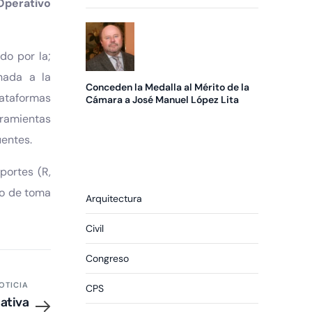
Premio Pyme del Año
Operativo
do por la;
nada a la
Conceden la Medalla al Mérito de la
lataformas
Cámara a José Manuel López Lita
rramientas
uentes.
portes (R,
so de toma
Arquitectura
Civil
Congreso
OTICIA
CPS
mativa