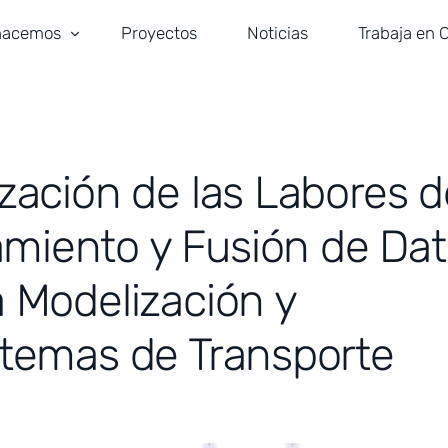
hacemos
Proyectos
Noticias
Trabaja en 
portes y Seguridad Vial
idad y Gestión del Tráfico
ización de las Labores d
ería Civil
tectura
miento y Fusión de Da
laciones e ITS
a Modelización y
istemas de Transporte