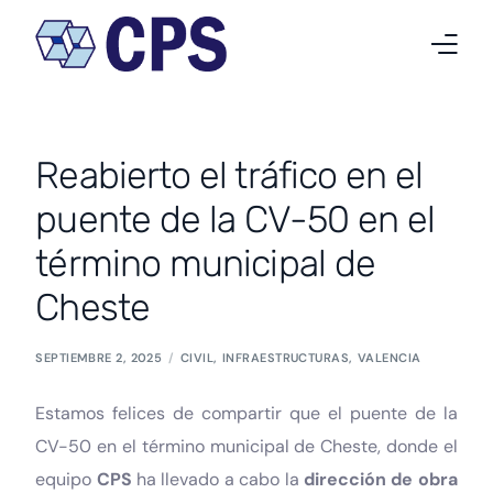
Quiénes somos
Reabierto el tráfico en el
Qué hacemos
puente de la CV-50 en el
Proyectos
término municipal de
Noticias
Cheste
Trabaja en CPS
SEPTIEMBRE 2, 2025
CIVIL
,
INFRAESTRUCTURAS
,
VALENCIA
Contacto
Estamos felices de compartir que el puente de la
CV-50 en el término municipal de Cheste, donde el
Español
equipo
CPS
ha llevado a cabo la
dirección de obra