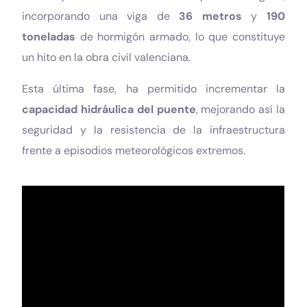
incorporando una viga de
36 metros
y
190
toneladas
de hormigón armado, lo que constituye
un hito en la obra civil valenciana.
Esta última fase, ha permitido incrementar la
capacidad hidráulica del puente
, mejorando así la
seguridad y la resistencia de la infraestructura
frente a episodios meteorológicos extremos.