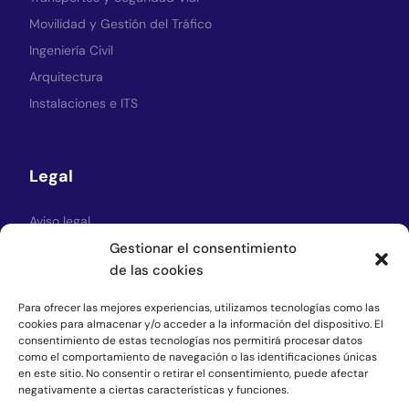
Movilidad y Gestión del Tráfico
Ingeniería Civil
Arquitectura
Instalaciones e ITS
Legal
Aviso legal
Política de Privacidad
Gestionar el consentimiento
de las cookies
Política de cookies
Para ofrecer las mejores experiencias, utilizamos tecnologías como las
cookies para almacenar y/o acceder a la información del dispositivo. El
consentimiento de estas tecnologías nos permitirá procesar datos
Síguenos
como el comportamiento de navegación o las identificaciones únicas
en este sitio. No consentir o retirar el consentimiento, puede afectar
negativamente a ciertas características y funciones.
LinkedIn