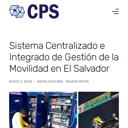
Quiénes somos
Sistema Centralizado e
Qué hacemos
Integrado de Gestión de la
Proyectos
Movilidad en El Salvador
Noticias
MAYO 3, 2023
INSTALACIONES
,
TRANSPORTES
Trabaja en CPS
Contacto
Español